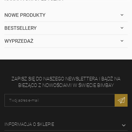
NOWE PRODUKTY
BESTSELLERY
WYPRZEDAŻ
ZAPISZ SIĘ DO NASZEGO NEWSLETTERA I BĄDŹ NA
BIEŻĄCO Z NOWOŚCIAMI W ŚWIECIE BIMBAY
INFORMACJA O SKLEPIE
