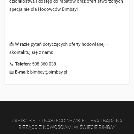
członkostwa i dostęp do rabatów oraz ofert stworzonych
specjalnie dla Hodowców Bimbay!
📩 W razie pytań dotyczących oferty hodowlanej —
skontaktuj się z nami:
📞
Telefon:
508 360 038
📧
E-mail:
bimbay@bimbay.pl
ZAPISZ SIĘ DO NASZEGO NEWSLETTERA I BĄDŹ NA
BIEŻĄCO Z NOWOŚCIAMI W ŚWIECIE BIMBAY