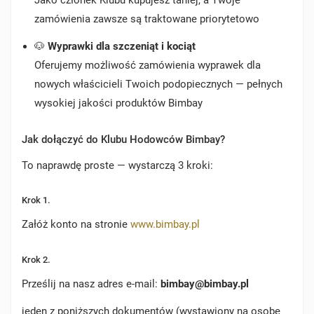
Jako członek Klubu kupujesz taniej, a Twoje
zamówienia zawsze są traktowane priorytetowo
🐶
Wyprawki dla szczeniąt i kociąt
Oferujemy możliwość zamówienia wyprawek dla
nowych właścicieli Twoich podopiecznych — pełnych
wysokiej jakości produktów Bimbay
Jak dołączyć do Klubu Hodowców Bimbay?
To naprawdę proste — wystarczą 3 kroki:
Krok 1.
Załóż konto na stronie
www.bimbay.pl
Krok 2.
Prześlij na nasz adres e-mail:
bimbay
@bimbay.pl
jeden z poniższych dokumentów (wystawiony na osobę