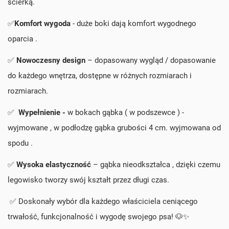
ścierką.
✅
Komfort wygoda
- duże boki dają komfort wygodnego
oparcia .
✅
Nowoczesny
design
–
dopasowany
wygląd / dopasowanie
do każdego wnętrza, dostępne w różnych rozmiarach i
rozmiarach.
✅
Wypełnienie -
w bokach gąbka ( w podszewce ) -
wyjmowane , w podłodzę gąbka grubości 4 cm. wyjmowana od
spodu .
✅
Wysoka elastyczność
–
gąbka
nie
odkształca
,
dzięki
czemu
legowisko tworzy swój kształt przez długi czas.
✅ Doskonały wybór dla każdego właściciela ceniącego
trwałość, funkcjonalność i wygodę swojego psa! 🐶✨