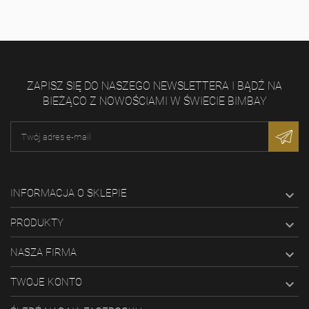
ZAPISZ SIĘ DO NASZEGO NEWSLETTERA I BĄDŹ NA
BIEŻĄCO Z NOWOŚCIAMI W ŚWIECIE BIMBAY
INFORMACJA O SKLEPIE

PRODUKTY

NASZA FIRMA

TWOJE KONTO
