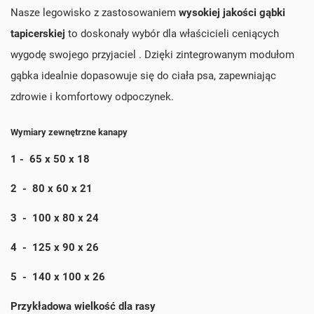
Nasze legowisko z zastosowaniem
wysokiej jakości gąbki
tapicerskiej
to doskonały wybór dla właścicieli ceniących
wygodę swojego przyjaciel . Dzięki zintegrowanym modułom
gąbka idealnie dopasowuje się do ciała psa, zapewniając
zdrowie i komfortowy odpoczynek.
Wymiary zewnętrzne kanapy
1 - 65 x 50 x 18
2 - 80 x 60 x 21
3 - 100 x 80 x 24
4 - 125 x 90 x 26
5 - 140 x 100 x 26
Przykładowa wielkość dla rasy