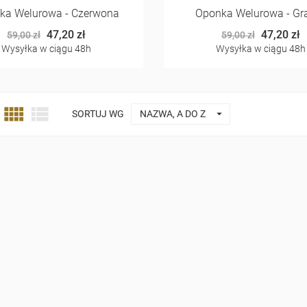
ka Welurowa - Czerwona
Oponka Welurowa - Gr
47,20 zł
47,20 zł
59,00 zł
59,00 zł
Wysyłka w ciągu 48h
Wysyłka w ciągu 48h



SORTUJ WG
NAZWA, A DO Z