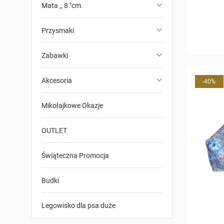
keyboard_arrow_down
Mata ,, 8 "cm.
keyboard_arrow_down
Przysmaki
keyboard_arrow_down
Zabawki
keyboard_arrow_down
Akcesoria
-40%
Mikołajkowe Okazje
OUTLET
Świąteczna Promocja
Budki
Legowisko dla psa duże