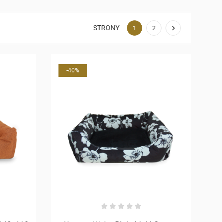
STRONY

1
2
-40%