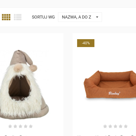



SORTUJ WG
NAZWA, A DO Z
-40%