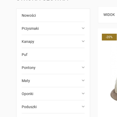
WIDOK
Nowości
keyboard_arrow_down
Przysmaki
-20%
keyboard_arrow_down
Kanapy
Puf
keyboard_arrow_down
Pontony
keyboard_arrow_down
Maty
keyboard_arrow_down
Oponki
keyboard_arrow_down
Poduszki