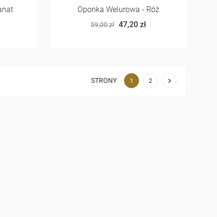
anat
Oponka Welurowa - Róż
47,20 zł
59,00 zł
STRONY

1
2