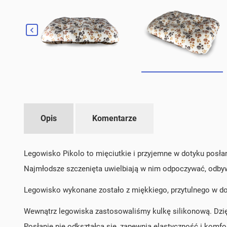

Opis
Komentarze
Legowisko Pikolo to mięciutkie i przyjemne w dotyku posł
Najmłodsze szczenięta uwielbiają w nim odpoczywać, odbywa
Legowisko wykonane zostało z miękkiego, przytulnego w dot
Wewnątrz legowiska zastosowaliśmy kulkę silikonową. Dzięk
Posłanie nie odkształca się, zapewnia elastyczność i komfo