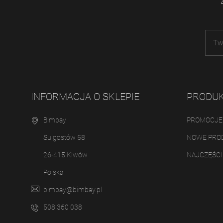
INFORMACJA O SKLEPIE
PRODU
Bimbay
PROMOCJE
Sulgostów 58
NOWE PRO
26-415 Klwów
NAJCZĘŚC
Polska
bimbay@bimbay.pl
508 360 038