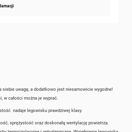
klamacji
na siebie uwagę, a dodatkowo jest niesamowicie wygodne!
i, w całości można je wyprać.
ystość nadaje legowisku prawdziwej klasy.
ość, sprężystość oraz doskonałą wentylację powietrza.
chy termoizolacyjne i antyalergiczne. Wypełnienie legowiska