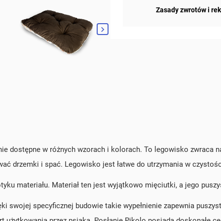
Zasady zwrotów i re

anie dostępne w różnych wzorach i kolorach. To legowisko zwraca 
ć drzemki i spać. Legowisko jest łatwe do utrzymania w czystośc
yku materiału. Materiał ten jest wyjątkowo mięciutki, a jego pusz
i swojej specyficznej budowie takie wypełnienie zapewnia puszyst
rt użytkowania przez psiaka. Posłanie Pikolo posiada doskonałe ce