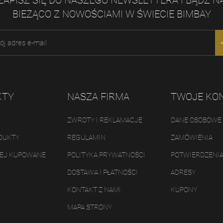
ZAPISZ SIĘ DO NASZEGO NEWSLETTERA I BĄDŹ N
BIEŻĄCO Z NOWOŚCIAMI W ŚWIECIE BIMBAY
KTY
NASZA FIRMA
TWOJE KO
ZWROTY I REKLAMACJE
DANE OSOBOWE
DUKTY
REGULAMIN
ZAMÓWIENIA
IEJ KUPOWANE
POLITYKA PRYWATNOŚCI
POTWIERDZENI
DOSTAWA I PŁATNOŚCI
ADRESY
KONTAKT Z NAMI
KUPONY
MAPA STRONY