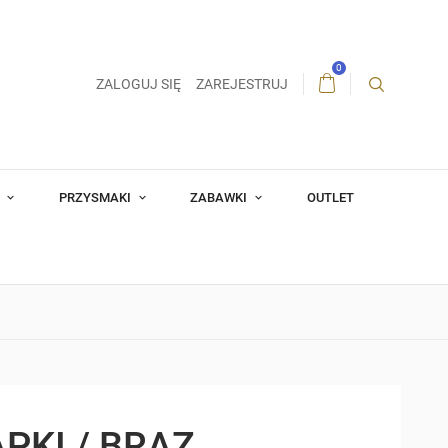
0
ZALOGUJ SIĘ
ZAREJESTRUJ
A
PRZYSMAKI
ZABAWKI
OUTLET
APKI / BRĄZ