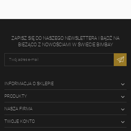
ZAPISZ SIĘ DO NASZEGO NEWSLETTERA I BĄDŹ NA
BIEŻĄCO Z NOWOŚCIAMI W ŚWIECIE BIMBAY
INFORMACJA O SKLEPIE

PRODUKTY

NASZA FIRMA

TWOJE KONTO
