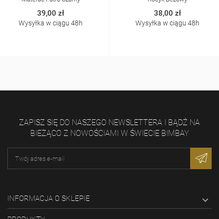
39,00 zł
38,00 zł
Wysyłka w ciągu 48h
Wysyłka w ciągu 48h
ZAPISZ SIĘ DO NASZEGO NEWSLETTERA I BĄDŹ NA
BIEŻĄCO Z NOWOŚCIAMI W ŚWIECIE BIMBAY
INFORMACJA O SKLEPIE
