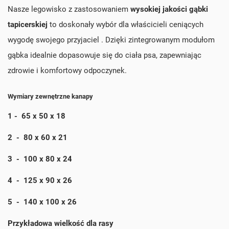
Nasze legowisko z zastosowaniem
wysokiej jakości gąbki
tapicerskiej
to doskonały wybór dla właścicieli ceniących
wygodę swojego przyjaciel . Dzięki zintegrowanym modułom
gąbka idealnie dopasowuje się do ciała psa, zapewniając
zdrowie i komfortowy odpoczynek.
Wymiary zewnętrzne kanapy
1 - 65 x 50 x 18
2 - 80 x 60 x 21
3 - 100 x 80 x 24
4 - 125 x 90 x 26
5 - 140 x 100 x 26
Przykładowa wielkość dla rasy