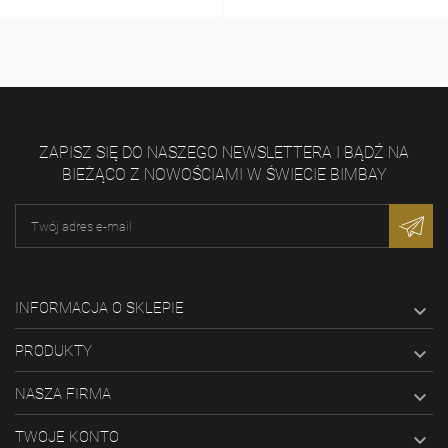
ZAPISZ SIĘ DO NASZEGO NEWSLETTERA I BĄDŹ NA
BIEŻĄCO Z NOWOŚCIAMI W ŚWIECIE BIMBAY
INFORMACJA O SKLEPIE

PRODUKTY

NASZA FIRMA

TWOJE KONTO
