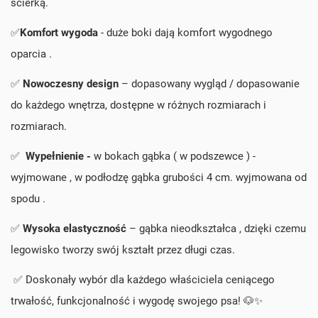
ścierką.
✅
Komfort wygoda
- duże boki dają komfort wygodnego
oparcia .
✅
Nowoczesny
design
–
dopasowany
wygląd / dopasowanie
do każdego wnętrza, dostępne w różnych rozmiarach i
rozmiarach.
✅
Wypełnienie -
w bokach gąbka ( w podszewce ) -
wyjmowane , w podłodzę gąbka grubości 4 cm. wyjmowana od
spodu .
✅
Wysoka elastyczność
–
gąbka
nie
odkształca
,
dzięki
czemu
legowisko tworzy swój kształt przez długi czas.
✅ Doskonały wybór dla każdego właściciela ceniącego
trwałość, funkcjonalność i wygodę swojego psa! 🐶✨