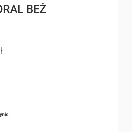
ORAL BEŻ
ł
ynie