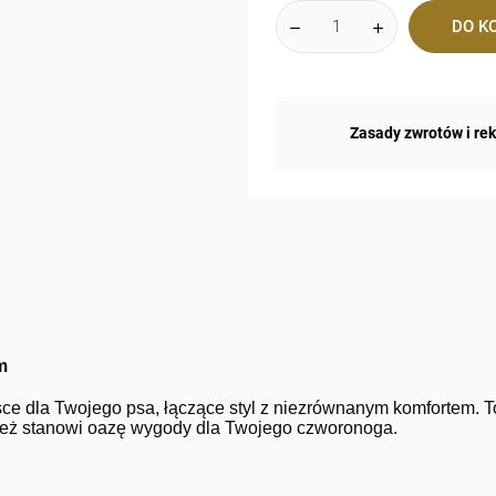
DO K
Zasady zwrotów i re
m
sce dla Twojego psa, łączące styl z niezrównanym komfortem. T
nież stanowi oazę wygody dla Twojego czworonoga.