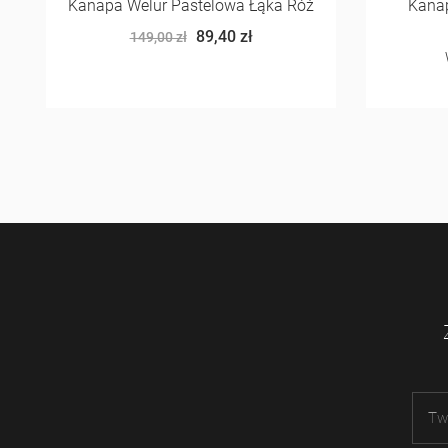
Kanapa Welur Pastelowa Łąka Róż
Kana
89,40 zł
149,00 zł