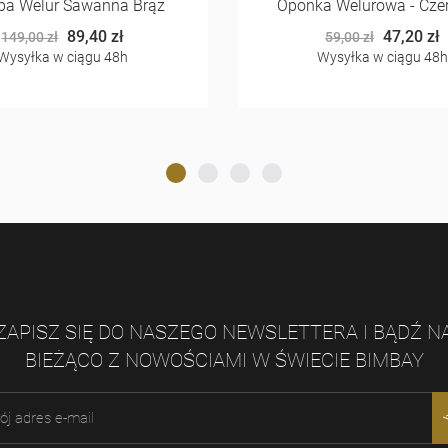
pa Welur Sawanna Brąz
Oponka Welurowa - Cze
89,40 zł
47,20 zł
149,00 zł
59,00 zł
Wysyłka w ciągu 48h
Wysyłka w ciągu 48
ZAPISZ SIĘ DO NASZEGO NEWSLETTERA I BĄDŹ N
BIEŻĄCO Z NOWOŚCIAMI W ŚWIECIE BIMBAY