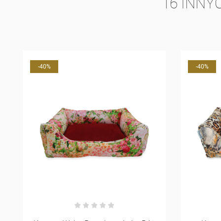
16 INNY
-40%
-40%