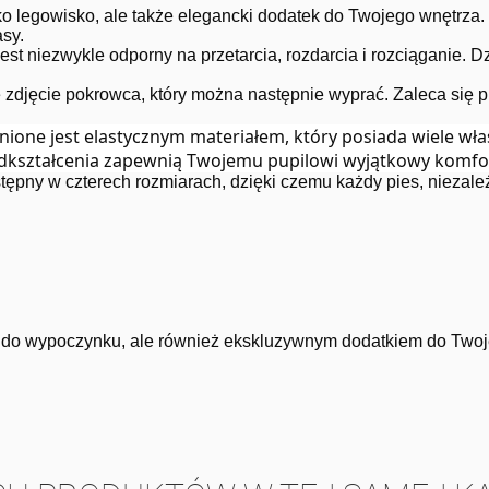
lko legowisko, ale także elegancki dodatek do Twojego wnętrza
sy.
st niezwykle odporny na przetarcia, rozdarcia i rozciąganie. D
djęcie pokrowca, który można następnie wyprać. Zaleca się pra
one jest elastycznym materiałem, który posiada wiele właśc
 odkształcenia zapewnią Twojemu pupilowi wyjątkowy komf
tępny w czterech rozmiarach, dzięki czemu każdy pies, niezależ
 do wypoczynku, ale również ekskluzywnym dodatkiem do Twoje