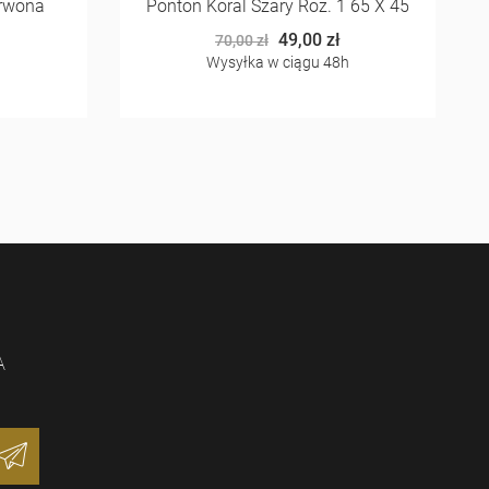
rwona
Ponton Koral Szary Roz. 1 65 X 45
49,00 zł
70,00 zł
h
Wysyłka w ciągu 48h
A